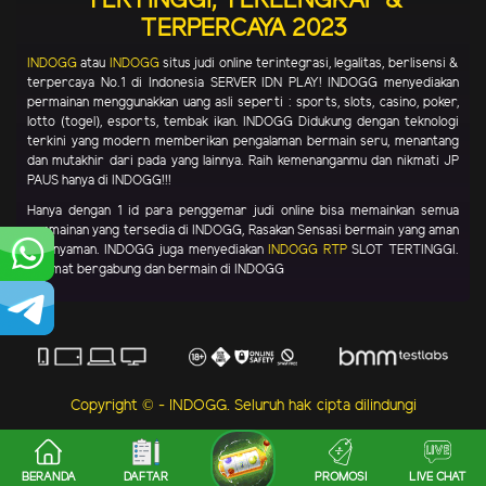
TERTINGGI, TERLENGKAP &
TERPERCAYA 2023
INDOGG
atau
INDOGG
situs judi online terintegrasi, legalitas, berlisensi &
terpercaya No.1 di Indonesia SERVER IDN PLAY! INDOGG menyediakan
permainan menggunakkan uang asli seperti : sports, slots, casino, poker,
lotto (togel), esports, tembak ikan. INDOGG Didukung dengan teknologi
terkini yang modern memberikan pengalaman bermain seru, menantang
dan mutakhir dari pada yang lainnya. Raih kemenanganmu dan nikmati JP
PAUS hanya di INDOGG!!!
Hanya dengan 1 id para penggemar judi online bisa memainkan semua
permainan yang tersedia di INDOGG, Rasakan Sensasi bermain yang aman
dan nyaman. INDOGG juga menyediakan
INDOGG RTP
SLOT TERTINGGI.
Selamat bergabung dan bermain di INDOGG
Copyright © - INDOGG. Seluruh hak cipta dilindungi
BERANDA
DAFTAR
PROMOSI
LIVE CHAT